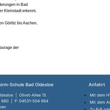
änderungen in Bad
r Kleinstadt erkennt.
on Görlitz bis Aachen,
Courage der
orm-Schule Bad Oldesloe
Anfahrt
desloe | Olivet-Allee 15
Mit dem 
4 660 | F: 04531-504 664
Mit dem A
iben
Zu Fuß od