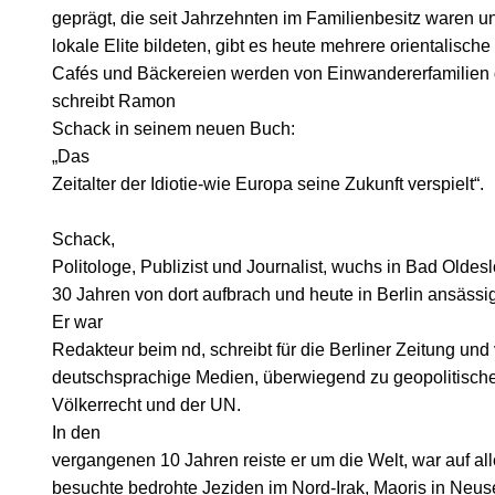
geprägt, die seit Jahrzehnten im Familienbesitz waren u
lokale Elite bildeten, gibt es heute mehrere orientalisch
Cafés und Bäckereien werden von Einwandererfamilien g
schreibt Ramon
Schack in seinem neuen Buch:
„Das
Zeitalter der Idiotie-wie Europa seine Zukunft verspielt“.
Schack,
Politologe, Publizist und Journalist, wuchs in Bad Oldesl
30 Jahren von dort aufbrach und heute in Berlin ansässig 
Er war
Redakteur beim nd, schreibt für die Berliner Zeitung und
deutschsprachige Medien, überwiegend zu geopolitisch
Völkerrecht und der UN.
In den
vergangenen 10 Jahren reiste er um die Welt, war auf al
besuchte bedrohte Jeziden im Nord-Irak, Maoris in Neu