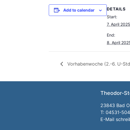
DETAILS
Add to calendar
Start:
7. April 202
End:
8. April 202
Vorhabenwoche (2.-6. U-St
Theodor-St
23843 Bad Ol
T: 04531-50
E-Mail schre