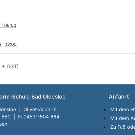
5 | 08:00
5 | 13:00
d + OGT)
orm-Schule Bad Oldesloe
Anfahrt
desloe | Olivet-Allee 15
Mit dem 
4 660 | F: 04531-504 664
Mit dem A
iben
Zu Fuß od