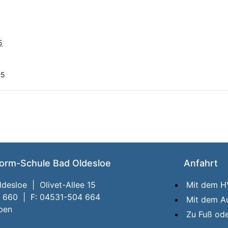
5
25
orm-Schule Bad Oldesloe
Anfahrt
desloe | Olivet-Allee 15
Mit dem 
4 660 | F: 04531-504 664
Mit dem A
iben
Zu Fuß od