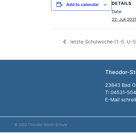
DETAILS
Add to calendar
Date:
22. Juli 202
letzte Schulwoche (1.-5. U-S
Theodor-St
23843 Bad Ol
T: 04531-50
E-Mail schre
© 2022 Theodor-Storm-Schule