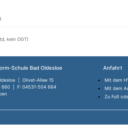
5
td, kein OGT)
orm-Schule Bad Oldesloe
Anfahrt
desloe | Olivet-Allee 15
Mit dem 
4 660 | F: 04531-504 664
Mit dem A
iben
Zu Fuß od