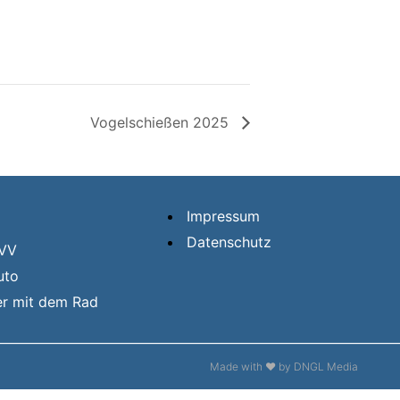
Vogelschießen 2025
Impressum
Datenschutz
HVV
uto
er mit dem Rad
Made with ❤ by DNGL Media